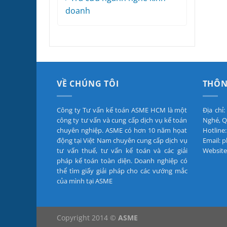
doanh
VỀ CHÚNG TÔI
THÔN
Công ty Tư vấn kế toán ASME HCM là một
Địa chỉ
công ty tư vấn và cung cấp dịch vụ kế toán
Nghé, Q
chuyên nghiệp. ASME có hơn 10 năm họat
Hotline:
động tại Việt Nam chuyên cung cấp dịch vụ
Email:
tư vấn thuế, tư vấn kế toán và các giải
Website
pháp kế toán toàn diện. Doanh nghiệp có
thể tìm giấy giải pháp cho các vướng mắc
của mình tại ASME
Copyright 2014 ©
ASME