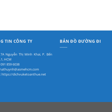
G TIN CÔNG TY
BẢN ĐỒ ĐƯỜNG ĐI
: 7A Nguyễn Thị Minh Khai, P. Bến
.1, HCM
 091 859 6038
 phathuynh@asmehcm.com
: https://dichvuketoanthue.net