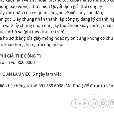
hông báo về việc thực hiện Quyết định giải thể công ty
iấy xác nhận của cơ quan công an về việc hủy con dấu;
ản gốc Giấy chứng nhận thành lập công ty đăng ký doanh n
h và Giấy chứng nhận đăng ký thuế hoặc Giấy chứng nhận đ
ục lục hồ sơ (ghi theo thứ tự trên);
ìa hồ sơ (bằng bìa giấy mỏng hoặc nylon cứng không có chữ
Tờ khai thông tin người nộp hồ sơ.
PHÍ GIẢI THỂ CÔNG TY:
í dịch vụ: 800.000đ
 GIAN LÀM VIỆC: 5 ngày làm việc
liên hệ chúng tôi số 091 859 6038 (Mr. Phát) để được tư vấn 