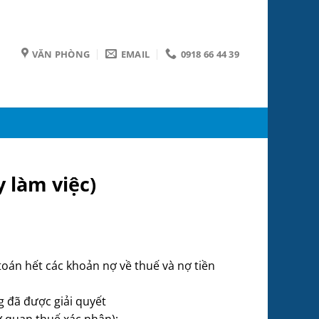
VĂN PHÒNG
EMAIL
0918 66 44 39
 làm việc)
oán hết các khoản nợ về thuế và nợ tiền
g đã được giải quyết
ơ quan thuế xác nhận);