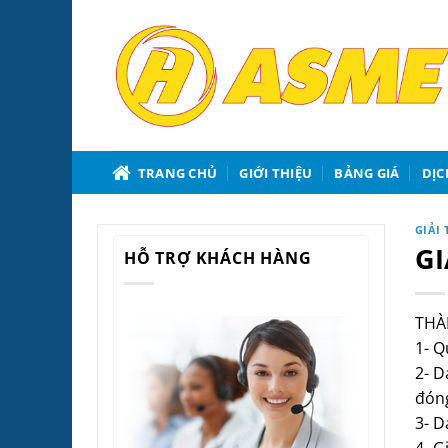
Bỏ
qua
nội
dung
TRANG CHỦ
GIỚI THIỆU
BẢNG GIÁ
DỊC
GIẢI
GI
HỖ TRỢ KHÁCH HÀNG
THÀ
1- Q
2- D
đóng
3- D
4- G