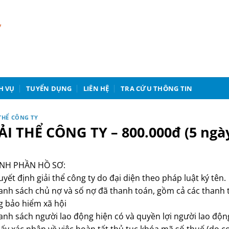
H VỤ
TUYỂN DỤNG
LIÊN HỆ
TRA CỨU THÔNG TIN
 THỂ CÔNG TY
ẢI THỂ CÔNG TY – 800.000đ (5 ngày
NH PHẦN HỒ SƠ:
uyết định giải thể công ty do đại diện theo pháp luật ký tên.
anh sách chủ nợ và số nợ đã thanh toán, gồm cả các thanh t
 bảo hiểm xã hội
anh sách người lao động hiện có và quyền lợi người lao độn
iấy xác nhận về việc hoàn tất thủ tục khóa mã số thuế (do c