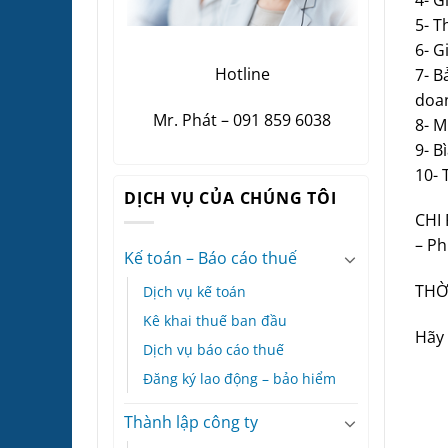
5- T
6- G
Hotline
7- B
doan
Mr. Phát – 091 859 6038
8- M
9- B
10- 
DỊCH VỤ CỦA CHÚNG TÔI
CHI 
– Ph
Kế toán – Báo cáo thuế
THỜI
Dịch vụ kế toán
Kê khai thuế ban đầu
Hãy 
Dịch vụ báo cáo thuế
Đăng ký lao động – bảo hiểm
Thành lập công ty