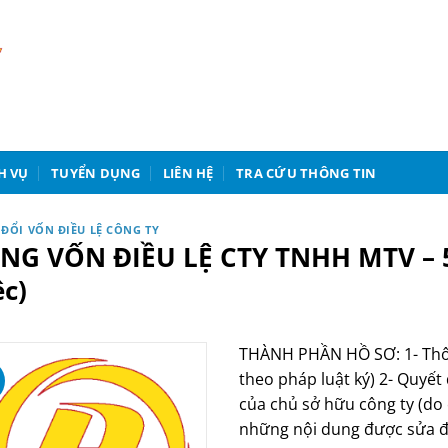
H VỤ
TUYỂN DỤNG
LIÊN HỆ
TRA CỨU THÔNG TIN
 ĐỔI VỐN ĐIỀU LỆ CÔNG TY
NG VỐN ĐIỀU LỆ CTY TNHH MTV – 5
ệc)
THÀNH PHẦN HỒ SƠ: 1- Thông
theo pháp luật ký) 2- Quyết
của chủ sở hữu công ty (do 
những nội dung được sửa đổ