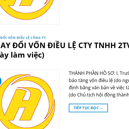
 ĐỔI VỐN ĐIỀU LỆ CÔNG TY
AY ĐỔI VỐN ĐIỀU LỆ CTY TNHH 2TV
ày làm việc)
THÀNH PHẦN HỒ SƠ: I. Trườn
báo tăng vốn điều lệ (do ng
định bằng văn bản về việc t
(do Chủ tịch hội đồng thành
TIẾP TỤC ĐỌC
→