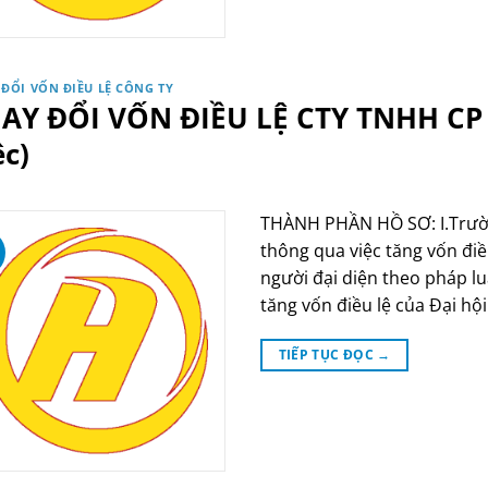
 ĐỔI VỐN ĐIỀU LỆ CÔNG TY
AY ĐỔI VỐN ĐIỀU LỆ CTY TNHH CP –
ệc)
THÀNH PHẦN HỒ SƠ: I.Trườn
thông qua việc tăng vốn điề
người đại diện theo pháp lu
tăng vốn điều lệ của Đại hộ
TIẾP TỤC ĐỌC
→