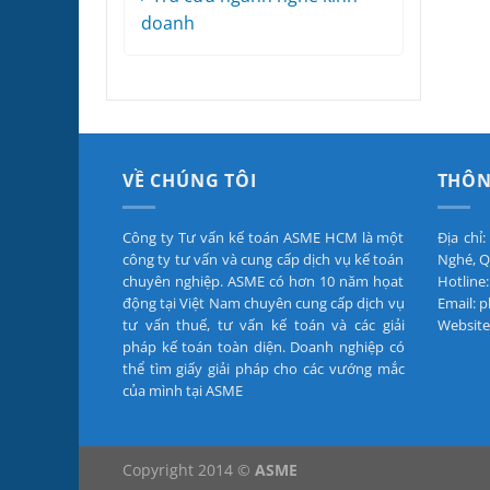
doanh
VỀ CHÚNG TÔI
THÔN
Công ty Tư vấn kế toán ASME HCM là một
Địa chỉ
công ty tư vấn và cung cấp dịch vụ kế toán
Nghé, Q
chuyên nghiệp. ASME có hơn 10 năm họat
Hotline:
động tại Việt Nam chuyên cung cấp dịch vụ
Email:
tư vấn thuế, tư vấn kế toán và các giải
Website
pháp kế toán toàn diện. Doanh nghiệp có
thể tìm giấy giải pháp cho các vướng mắc
của mình tại ASME
Copyright 2014 ©
ASME