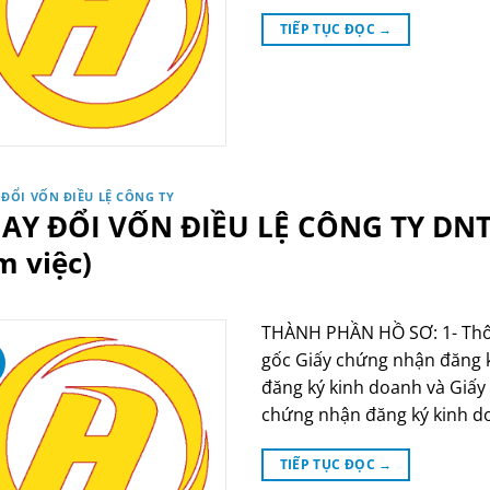
TIẾP TỤC ĐỌC
→
 ĐỔI VỐN ĐIỀU LỆ CÔNG TY
AY ĐỔI VỐN ĐIỀU LỆ CÔNG TY DNTN
m việc)
THÀNH PHẦN HỒ SƠ: 1- Thông
gốc Giấy chứng nhận đăng 
đăng ký kinh doanh và Giấy
chứng nhận đăng ký kinh do
TIẾP TỤC ĐỌC
→