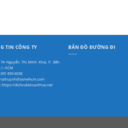
G TIN CÔNG TY
BẢN ĐỒ ĐƯỜNG ĐI
: 7A Nguyễn Thị Minh Khai, P. Bến
.1, HCM
 091 859 6038
 phathuynh@asmehcm.com
: https://dichvuketoanthue.net