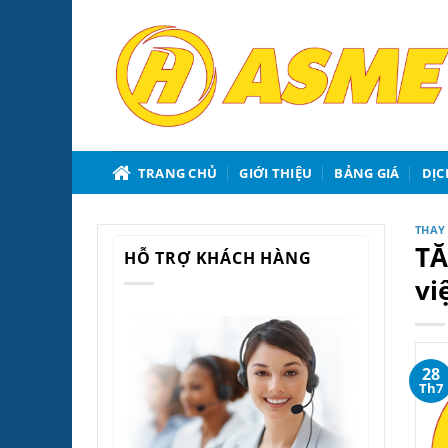
Bỏ
qua
nội
dung
TRANG CHỦ
GIỚI THIỆU
BẢNG GIÁ
DỊC
THAY
TĂ
HỖ TRỢ KHÁCH HÀNG
vi
28
Th7