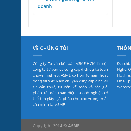
doanh
VỀ CHÚNG TÔI
THÔN
Công ty Tư vấn kế toán ASME HCM là một
Địa chỉ
công ty tư vấn và cung cấp dịch vụ kế toán
Nghé, Q
chuyên nghiệp. ASME có hơn 10 năm họat
Hotline:
động tại Việt Nam chuyên cung cấp dịch vụ
Email:
tư vấn thuế, tư vấn kế toán và các giải
Website
pháp kế toán toàn diện. Doanh nghiệp có
thể tìm giấy giải pháp cho các vướng mắc
của mình tại ASME
Copyright 2014 ©
ASME