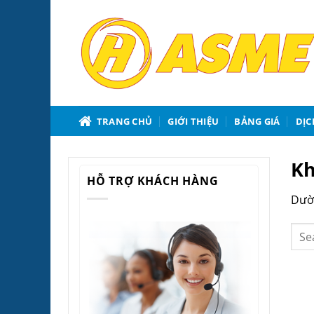
Bỏ
qua
nội
dung
TRANG CHỦ
GIỚI THIỆU
BẢNG GIÁ
DỊC
Kh
HỖ TRỢ KHÁCH HÀNG
Dườn