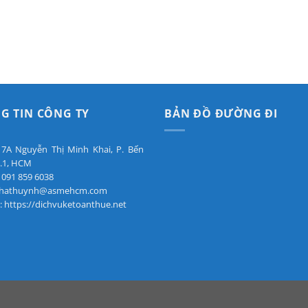
G TIN CÔNG TY
BẢN ĐỒ ĐƯỜNG ĐI
: 7A Nguyễn Thị Minh Khai, P. Bến
.1, HCM
 091 859 6038
 phathuynh@asmehcm.com
: https://dichvuketoanthue.net