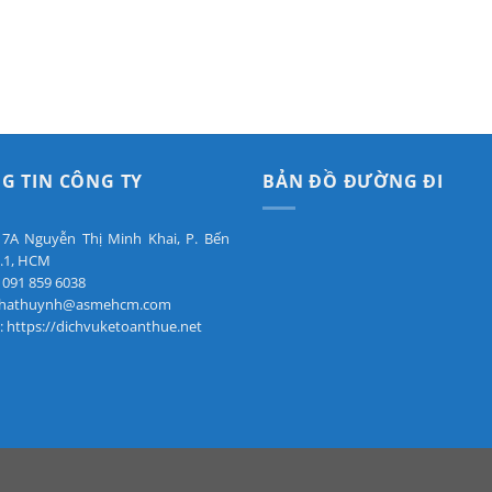
G TIN CÔNG TY
BẢN ĐỒ ĐƯỜNG ĐI
: 7A Nguyễn Thị Minh Khai, P. Bến
.1, HCM
 091 859 6038
 phathuynh@asmehcm.com
: https://dichvuketoanthue.net