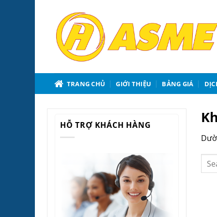
Bỏ
qua
nội
dung
TRANG CHỦ
GIỚI THIỆU
BẢNG GIÁ
DỊC
Kh
HỖ TRỢ KHÁCH HÀNG
Dườn