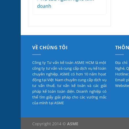
doanh
VỀ CHÚNG TÔI
THÔN
Công ty Tư vấn kế toán ASME HCM là một
Địa chỉ
công ty tư vấn và cung cấp dịch vụ kế toán
Nghé, Q
chuyên nghiệp. ASME có hơn 10 năm họat
Hotline:
động tại Việt Nam chuyên cung cấp dịch vụ
Email:
tư vấn thuế, tư vấn kế toán và các giải
Website
pháp kế toán toàn diện. Doanh nghiệp có
thể tìm giấy giải pháp cho các vướng mắc
của mình tại ASME
Copyright 2014 ©
ASME