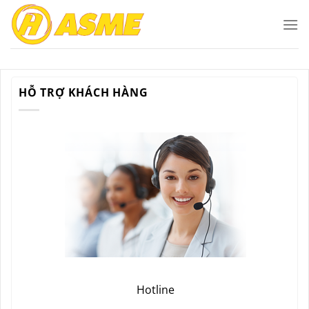
Bỏ
qua
nội
dung
HỖ TRỢ KHÁCH HÀNG
Hotline