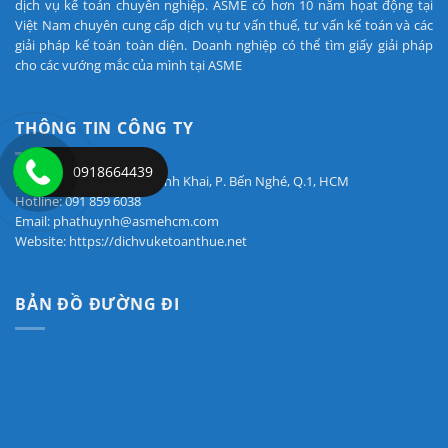
dịch vụ kế toán chuyên nghiệp. ASME có hơn 10 năm họat động tại
Việt Nam chuyên cung cấp dịch vụ tư vấn thuế, tư vấn kế toán và các
giải pháp kế toán toàn diện. Doanh nghiệp có thể tìm giấy giải pháp
cho các vướng mắc của mình tại ASME
THÔNG TIN CÔNG TY
0918664439
Địa chỉ: 7A Nguyễn Thị Minh Khai, P. Bến Nghé, Q.1, HCM
Hotline: 091 859 6038
Email: phathuynh@asmehcm.com
Website: https://dichvuketoanthue.net
BẢN ĐỒ ĐƯỜNG ĐI