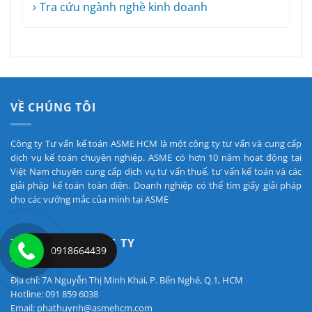
Tra cứu ngành nghề kinh doanh
VỀ CHÚNG TÔI
Công ty Tư vấn kế toán ASME HCM là một công ty tư vấn và cung cấp
dịch vụ kế toán chuyên nghiệp. ASME có hơn 10 năm họat động tại
Việt Nam chuyên cung cấp dịch vụ tư vấn thuế, tư vấn kế toán và các
giải pháp kế toán toàn diện. Doanh nghiệp có thể tìm giấy giải pháp
cho các vướng mắc của mình tại ASME
THÔNG TIN CÔNG TY
0918664439
Địa chỉ: 7A Nguyễn Thị Minh Khai, P. Bến Nghé, Q.1, HCM
Hotline: 091 859 6038
Email: phathuynh@asmehcm.com