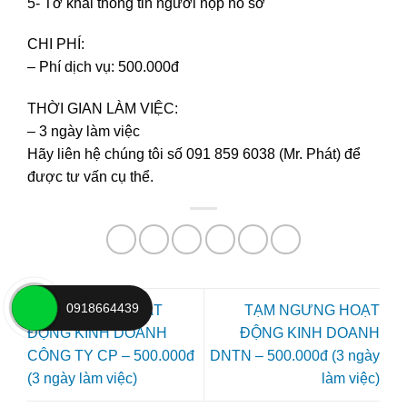
5- Tờ khai thông tin người nộp hồ sơ
CHI PHÍ:
– Phí dịch vụ: 500.000đ
THỜI GIAN LÀM VIỆC:
– 3 ngày làm việc
Hãy liên hệ chúng tôi số 091 859 6038 (Mr. Phát) để
được tư vấn cụ thể.
0918664439
TẠM NGƯNG HOẠT
TẠM NGƯNG HOẠT
ĐỘNG KINH DOANH
ĐỘNG KINH DOANH
CÔNG TY CP – 500.000đ
DNTN – 500.000đ (3 ngày
(3 ngày làm việc)
làm việc)