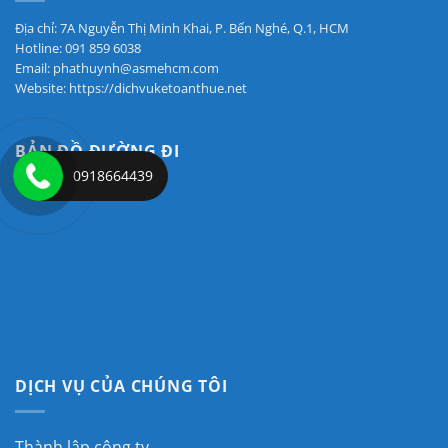
Địa chỉ: 7A Nguyễn Thị Minh Khai, P. Bến Nghé, Q.1, HCM
Hotline: 091 859 6038
Email: phathuynh@asmehcm.com
Website: https://dichvuketoanthue.net
BẢN ĐỒ ĐƯỜNG ĐI
0918664439
DỊCH VỤ CỦA CHÚNG TÔI
Thành lập công ty