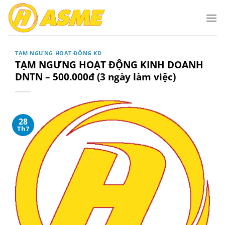
Bỏ
qua
nội
dung
TẠM NGƯNG HOẠT ĐỘNG KD
TẠM NGƯNG HOẠT ĐỘNG KINH DOANH
DNTN – 500.000đ (3 ngày làm việc)
28
Th7